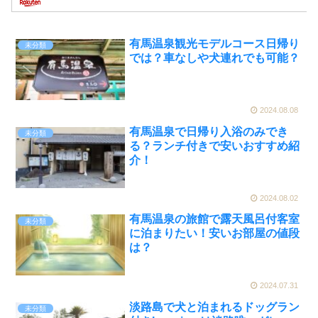
有馬温泉観光モデルコース日帰り
未分類
では？車なしや犬連れでも可能？
2024.08.08
有馬温泉で日帰り入浴のみでき
未分類
る？ランチ付きで安いおすすめ紹
介！
2024.08.02
有馬温泉の旅館で露天風呂付客室
未分類
に泊まりたい！安いお部屋の値段
は？
2024.07.31
淡路島で犬と泊まれるドッグラン
未分類