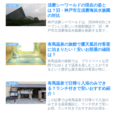
須磨シーワールドの現在の姿と
未分類
は？旧・神戸市立須磨海浜水族園
の対比
神戸須磨シーワールドは、2024年6月にオ
ープンした新しい水族館施設で、旧・神
戸市立須磨海浜水族園を刷新する形で誕
生しました。この神戸須磨シーワールド
は、単なるリニューアルではなく、規模
や展示内容、コンセプトが大きく進化し
有馬温泉の旅館で露天風呂付客室
未分類
ています。旧「神戸...
に泊まりたい！安いお部屋の値段
は？
有馬温泉の旅館では、プライベートな空
間で心ゆくまで温泉を楽しむことができ
るという贅沢な露天風呂付客室が特に人
気があります。この「有馬温泉」には、
露天風呂付客室があるホテルや旅館も多
いです。「有馬温泉」おすすめホテル３
有馬温泉で日帰り入浴のみでき
未分類
選有馬温泉 有馬ロイヤル...
る？ランチ付きで安いおすすめ紹
介！
この記事では有馬温泉で日帰りで入浴の
みできる温泉施設と、ランチ付きで安い
お宿、ランチ付きでおすすめのお宿を紹
介します。有馬温泉は、関西エリアから
のアクセスが非常に便利で、大阪駅から