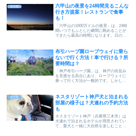
電車で約1時間、神戸・三宮からは電車で
六甲山の夜景を24時間見るこんな
未分類
約30分で到着することができます。その
行き方提案！レストランで食事
ため、有馬温泉は日帰り温泉や日帰りラ
も！
ンチ付きプランを楽しむのにも最適なロ
ケーションです。観光客にとっては、忙
「六甲山の1000万ドルの夜景」は、24時
しい日常から離れて短時間でリフレッシ
間いつでもふとした瞬間に眺めることが
ュできる場所として人気で、家族旅行や
できたら最高の時間になります。日の入
デートにもうってつけです。この「有馬
りは空の色が濃くなっていくにつれて街
温泉」周辺には、観光に便利なホテルや
の明かりがピカピカと光り出し、トワイ
旅館も多いです。有馬温泉は古くから多
ライトタイムと言って日没の20分後〜50
布引ハーブ園ロープウェイに乗ら
未分類
くの人々に愛されてきた日本最古の温泉
分後頃までの薄...
ないで行く方法！車で行ける？所
の一つで、歴史と文化が色濃く残る場所
です。温泉街には古い町並みや歴史的な
要時間は？
建造物が多く存在し、温泉旅館やみやげ
「神戸布引ハーブ園」は、神戸の街並み
もの店、食べ歩きが楽しめるグルメスポ
を見渡せる高台にあり、ロープウェイに
ットも充実しています。まるで時が止ま
乗って行く方法が一般的です。しかし、
ったかのようなレトロな雰囲気が漂う街
「高所恐怖症でロープウェイに乗るのが
並みを散策すると、心が癒されますよ。
怖い」「ロープウェイの料金を節約した
有馬温泉の最大の魅力の一つは、金泉と
い」「車やバス、バイクで行きたい」と
ネスタリゾート神戸犬と泊まれる
銀泉という二つの異なる泉質を楽しめる
未分類
いう方もいるのではないで...
ことです。金泉は鉄分と塩分が多く含ま
部屋の様子は？犬連れの予約方法
れた温泉で、茶褐色の湯が特徴です。こ
も
の色は鉄が酸化したもので、つかると肌
ネスタリゾート神戸（兵庫県三木市）は
がすべすべになる効果があります。一
犬連れで泊まれるホテルが用意されてい
方、銀泉は炭酸泉やラドン泉で、無色透
て、愛犬と一緒に大自然を楽しむことが
明の湯です。銀泉は血行促進や疲労回復
出来ます♪普段都会に住んでいるワンちゃ
に効果があり、体の内側からじんわりと
んなら、その大自然を走り回れる環境は
温まることができます。両者の泉質の違