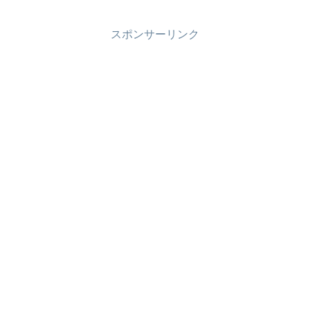
嬉しいものですよね♪しかし、そうは言っ
いを体感することができるのも有馬温泉
ても宿泊施設によって...
の魅力です。こんな歴史を感じながら浸
かる温泉は、感慨深いですね。きっと心
スポンサーリンク
も体もリフレッシュでき、明日への活力
となるでしょう。この記事のプランがあ
なたの観光に役立てば幸いです。