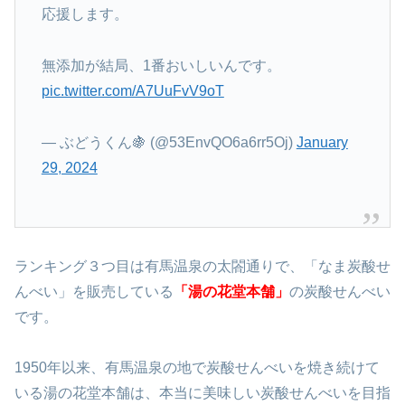
応援します。
無添加が結局、1番おいしいんです。
pic.twitter.com/A7UuFvV9oT
— ぶどうくん🍇 (@53EnvQO6a6rr5Oj)
January
29, 2024
ランキング３つ目は有馬温泉の太閤通りで、「なま炭酸せ
んべい」を販売している
「湯の花堂本舗」
の炭酸せんべい
です。
1950年以来、有馬温泉の地で炭酸せんべいを焼き続けて
いる湯の花堂本舗は、本当に美味しい炭酸せんべいを目指