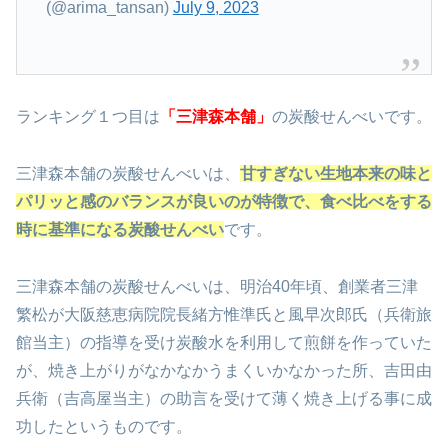
(@arima_tansan)
July 9, 2023
ランキング１つ目は
「三津森本舗」
の炭酸せんべいです。
三津森本舗の炭酸せんべいは、
甘すぎない生地本来の味と
パリッと感のバランスが良いのが特徴で、食べ比べをする
時に基準になる炭酸せんべい
です。
三津森本舗の炭酸せんべいは、明治40年頃、創業者三津
繁松が大阪慈恵病院院長緒方惟準氏と風早次郎氏（兵衛旅
館当主）の指導を受け炭酸水を利用して煎餅を作っていた
が、焼き上がりがなかなかうまくいかなかった所、吉田由
兵衛（吉高屋当主）の助言を受けて薄く焼き上げる事に成
功したというものです。