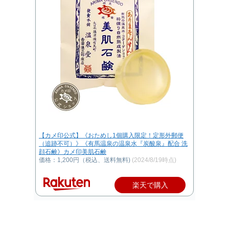
【カメ印公式】《おためし1個購入限定！定形外郵便
（追跡不可）》《有馬温泉の温泉水『炭酸泉』配合 洗
顔石鹸》カメ印美肌石鹸
価格：1,200円（税込、送料無料)
(2024/8/19時点)
楽天で購入