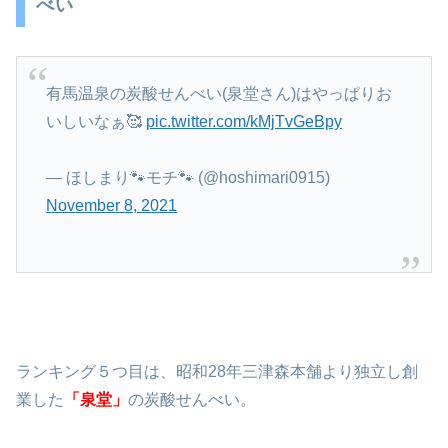
べい
有馬温泉の炭酸せんべい(泉堂さん)はやっぱりお
いしいなぁ🥰
pic.twitter.com/kMjTvGeBpy
— ほしまり🐾モチ🐾 (@hoshimari0915)
November 8, 2021
ランキング５つ目は、昭和28年三津森本舗より独立し創
業した
「泉堂」
の炭酸せんべい。