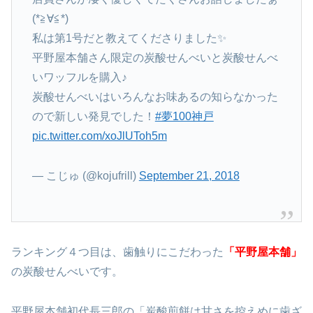
(*≧∀≦*)
私は第1号だと教えてくださりました✨
平野屋本舗さん限定の炭酸せんべいと炭酸せんべ
いワッフルを購入♪
炭酸せんべいはいろんなお味あるの知らなかった
ので新しい発見でした！
#夢100神戸
pic.twitter.com/xoJlUToh5m
— こじゅ (@kojufrill)
September 21, 2018
ランキング４つ目は、歯触りにこだわった
「平野屋本舗」
の炭酸せんべいです。
平野屋本舗初代長三郎の「炭酸煎餅は甘さを控えめに歯ざ