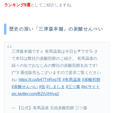
ランキング6選
としてご紹介しますね。
歴史の深い「三津森本舗」の炭酸せんべい
三津森本舗です♬ 有馬温泉は今日も☔です💦 さ
て本日は弊社の炭酸煎餅のご紹介。 有馬温泉の
縞々の缶でおなじみの弊社の炭酸煎餅丸缶です!
(^^)! 通信販売もございますので是非ご覧ください
ね♪
https://t.co/b47TnRxg7E
#有馬温泉
#炭酸煎餅
#炭酸せんべい
#缶
#しましま
#三ツ森
#ecサイト
pic.twitter.com/BZrUiHlya2
— 【公式】有馬温泉 元祖炭酸煎餅 三ツ森