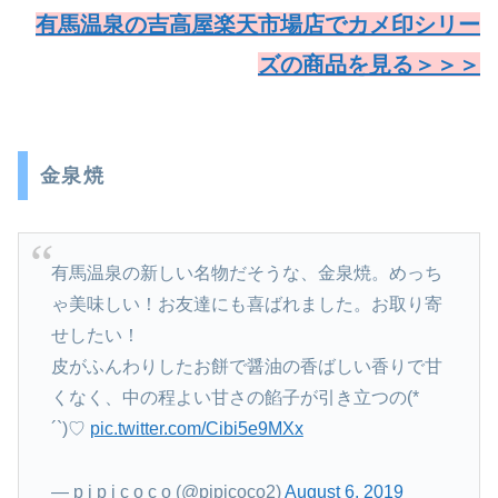
有馬温泉の吉高屋楽天市場店でカメ印シリー
ズの商品を見る＞＞＞
金泉焼
有馬温泉の新しい名物だそうな、金泉焼。めっち
ゃ美味しい！お友達にも喜ばれました。お取り寄
せしたい！
皮がふんわりしたお餅で醤油の香ばしい香りで甘
くなく、中の程よい甘さの餡子が引き立つの(*
´`)♡
pic.twitter.com/Cibi5e9MXx
— p i p i c o c o (@pipicoco2)
August 6, 2019