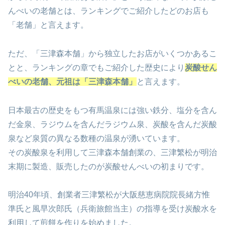
んべいの老舗とは、ランキングでご紹介したどのお店も
「老舗」と言えます。
ただ、「三津森本舗」から独立したお店がいくつかあるこ
とと、ランキングの章でもご紹介した歴史により
炭酸せん
べいの老舗、元祖は「三津森本舗」
と言えます。
日本最古の歴史をもつ有馬温泉には強い鉄分、塩分を含ん
だ金泉、ラジウムを含んだラジウム泉、炭酸を含んだ炭酸
泉など泉質の異なる数種の温泉が湧いています。
その炭酸泉を利用して三津森本舗創業の、三津繁松が明治
末期に製造、販売したのが炭酸せんべいの初まりです。
明治40年頃、創業者三津繁松が大阪慈恵病院院長緒方惟
準氏と風早次郎氏（兵衛旅館当主）の指導を受け炭酸水を
利用して煎餅を作りを始めました。