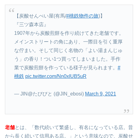
【炭酸せんべい屋(有馬/
#桃鉄物件の旅
)】
『三ツ森本店』
1907年から炭酸煎餅を作り続けてきた老舗です。
メインストリートの角にあり、一際目を引く重厚
な佇まい。そして同じく名物の「よい湯まんじゅ
う」の香り！つい1つ買ってしまいました。手作
業で炭酸煎餅を作っている様子が見られます。
#
桃鉄
pic.twitter.com/Nn0xIUB5uR
— JIN@たびびと (@JIN_ebosi)
March 9, 2021
老舗
とは、「
数代続いて繁盛し、有名になっている店。昔
から長く続いて信用ある店。」という意味なので、炭酸せ