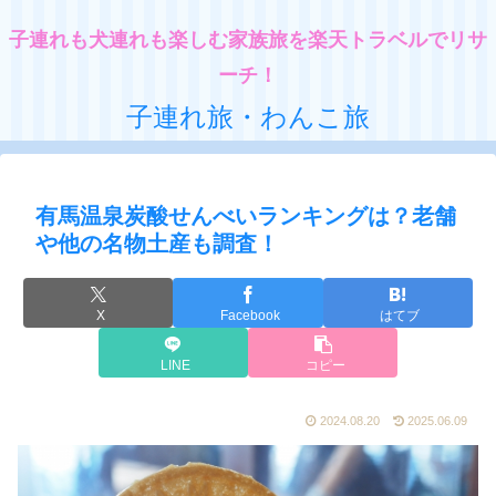
子連れも犬連れも楽しむ家族旅を楽天トラベルでリサ
ーチ！
子連れ旅・わんこ旅
有馬温泉炭酸せんべいランキングは？老舗
や他の名物土産も調査！
X
Facebook
はてブ
LINE
コピー
2024.08.20
2025.06.09